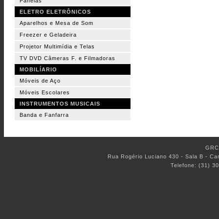
Panelas
ELETRO ELETRÔNICOS
Aparelhos e Mesa de Som
Freezer e Geladeira
Projetor Multimídia e Telas
TV DVD Câmeras F. e Filmadoras
MOBILÍARIO
Móveis de Aço
Móveis Escolares
INSTRUMENTOS MUSICAIS
Banda e Fanfarra
GRC 
Rua Rogério Luciano 430 - Sala B - C
Telefone: (31) 3