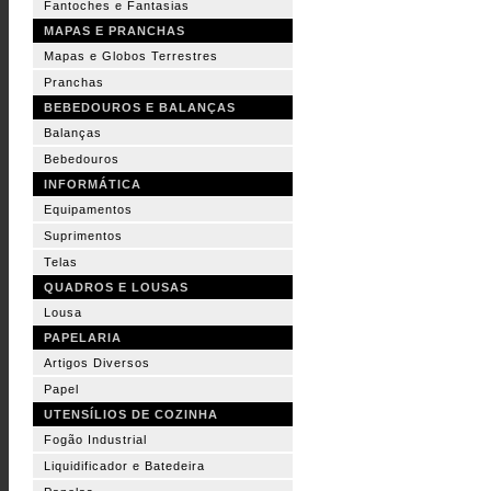
Fantoches e Fantasias
MAPAS E PRANCHAS
Mapas e Globos Terrestres
Pranchas
BEBEDOUROS E BALANÇAS
Balanças
Bebedouros
INFORMÁTICA
Equipamentos
Suprimentos
Telas
QUADROS E LOUSAS
Lousa
PAPELARIA
Artigos Diversos
Papel
UTENSÍLIOS DE COZINHA
Fogão Industrial
Liquidificador e Batedeira