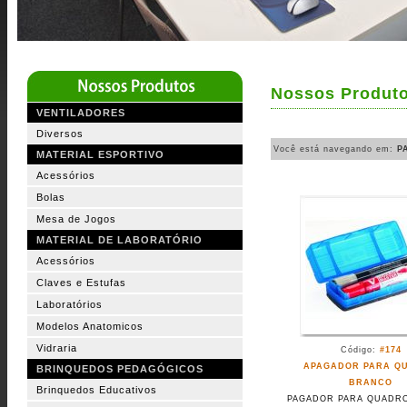
Nossos Produt
VENTILADORES
Diversos
Você está navegando em:
P
MATERIAL ESPORTIVO
Acessórios
Bolas
Mesa de Jogos
MATERIAL DE LABORATÓRIO
Acessórios
Claves e Estufas
Laboratórios
Modelos Anatomicos
Vidraria
Código:
#174
APAGADOR PARA Q
BRINQUEDOS PEDAGÓGICOS
BRANCO
Brinquedos Educativos
PAGADOR PARA QUADR