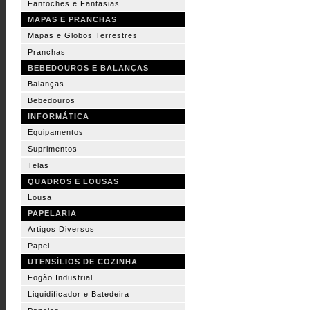
Fantoches e Fantasias
MAPAS E PRANCHAS
Mapas e Globos Terrestres
Pranchas
BEBEDOUROS E BALANÇAS
Balanças
Bebedouros
INFORMÁTICA
Equipamentos
Suprimentos
Telas
QUADROS E LOUSAS
Lousa
PAPELARIA
Artigos Diversos
Papel
UTENSÍLIOS DE COZINHA
Fogão Industrial
Liquidificador e Batedeira