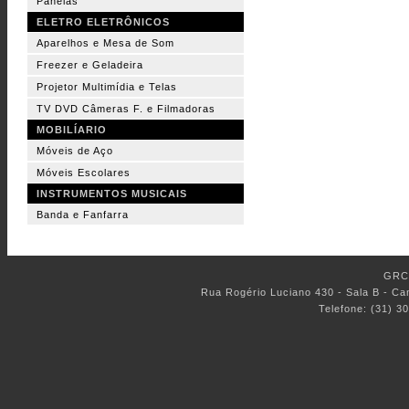
Panelas
ELETRO ELETRÔNICOS
Aparelhos e Mesa de Som
Freezer e Geladeira
Projetor Multimídia e Telas
TV DVD Câmeras F. e Filmadoras
MOBILÍARIO
Móveis de Aço
Móveis Escolares
INSTRUMENTOS MUSICAIS
Banda e Fanfarra
GRC 
Rua Rogério Luciano 430 - Sala B - C
Telefone: (31) 3