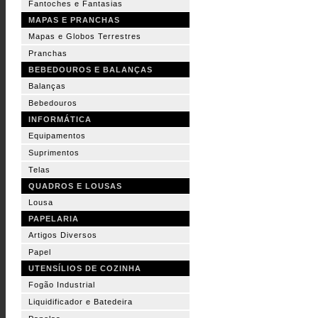
Fantoches e Fantasias
MAPAS E PRANCHAS
Mapas e Globos Terrestres
Pranchas
BEBEDOUROS E BALANÇAS
Balanças
Bebedouros
INFORMÁTICA
Equipamentos
Suprimentos
Telas
QUADROS E LOUSAS
Lousa
PAPELARIA
Artigos Diversos
Papel
UTENSÍLIOS DE COZINHA
Fogão Industrial
Liquidificador e Batedeira