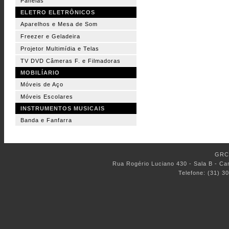
Panelas
ELETRO ELETRÔNICOS
Aparelhos e Mesa de Som
Freezer e Geladeira
Projetor Multimídia e Telas
TV DVD Câmeras F. e Filmadoras
MOBILÍARIO
Móveis de Aço
Móveis Escolares
INSTRUMENTOS MUSICAIS
Banda e Fanfarra
GRC 
Rua Rogério Luciano 430 - Sala B - C
Telefone: (31) 3